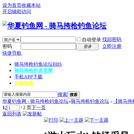
设为首页
收藏本站
开启辅助访问
找回密码
自动登录
密码
立即注册
登录
快捷导航
骑马挎枪钓鱼论坛
BBS
骑马挎枪钓具官网
手机APP下载
谷歌地图
搜索
搜索
华夏钓鱼网 - 骑马挎枪钓鱼论坛
»
骑马挎枪钓鱼论坛
›
【骑马挎
1
2
/ 2 页
下一页
返回列表