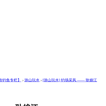
枪钓鱼专栏】
›
游山玩水
›
[游山玩水] 钓场采风 —— 驮娘江