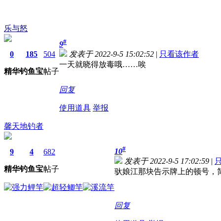
乐与怒
#
9
0
185
504
发表于 2022-9-5 15:02:52
|
只看该作者
一天就晓得放毒哦……唉
精华
钓鱼宝
帖子
回复
使用道具
举报
馨天地钓者
#
10
9
4
682
发表于 2022-9-5 17:02:59
|
精华
钓鱼宝
帖子
驮娘江那块告示牌上的顿号，
回复