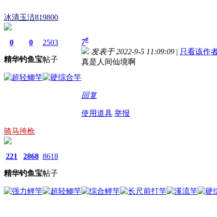
冰清玉洁819800
#
7
0
0
2503
发表于 2022-9-5 11:09:09
|
只看该作
精华
钓鱼宝
帖子
真是人间仙境啊
回复
使用道具
举报
骑马挎枪
221
2868
8618
精华
钓鱼宝
帖子