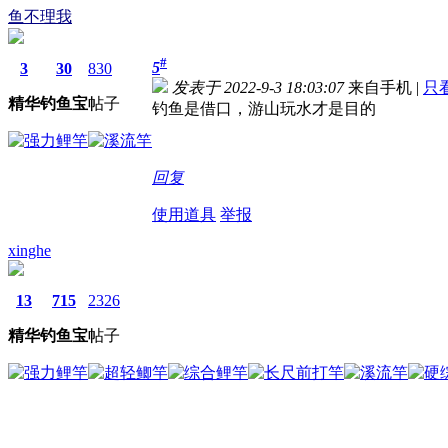
鱼不理我
#
5
3
30
830
发表于 2022-9-3 18:03:07
来自手机
|
只
精华
钓鱼宝
帖子
钓鱼是借口，游山玩水才是目的
回复
使用道具
举报
xinghe
13
715
2326
精华
钓鱼宝
帖子