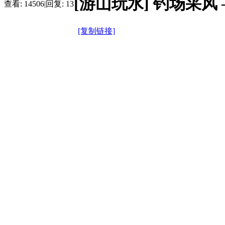
[游山玩水] 钓场采风
查看:
14506
|
回复:
13
[复制链接]