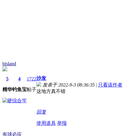
bisland
沙发
5
4
1722
发表于 2022-9-3 08:36:35
|
只看该作者
精华
钓鱼宝
帖子
这地方真不错
回复
使用道具
举报
有球必应