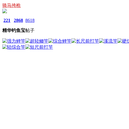
骑马挎枪
221
2868
8618
精华
钓鱼宝
帖子