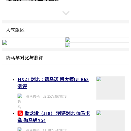
人气版区
骑马竿对比与测评
HX21 对比：禧马诺 博大师GLR63
测评
骑马挎枪
02-25
29183阅读
劲龙斩（J18） 测评对比 伽马卡
热
兹 伽马鲤X54
骑马挎枪
11-19
23547阅读