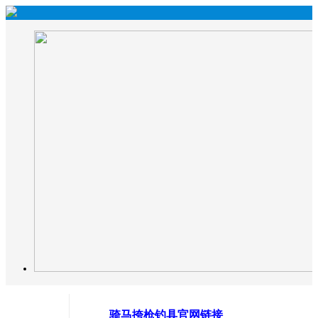
骑马挎枪钓具官网链接