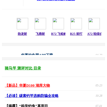
劲龙斩
飞燕斩
B72 飞铅鲤
B25 前打
A72 轻综合
华夏钓鱼网APP下载
04-29
骑马竿 测评对比 目录
【新品】华夏D100 湖库大物
05-23
【必读】碳素钓竿选购防骗全攻略
10-28
【揭露】“科学钓鱼”真面目
07-01