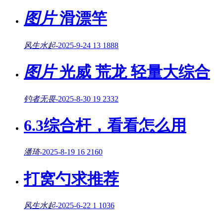
图片
滑漂竿
风生水起
-
2025-9-24
13
1888
图片
光威 荒龙 轻量大综合
钓者无畏
-
2025-8-30
19
2332
6.3综合杆，看看怎么用
潘琦
-
2025-8-19
16
2160
打窝勺求推荐
风生水起
-
2025-6-22
1
1036