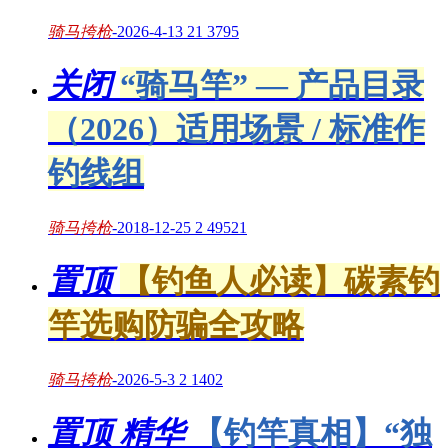
骑马挎枪
-
2026-4-13
21
3795
关闭
“骑马竿” — 产品目录
（2026）适用场景 / 标准作
钓线组
骑马挎枪
-
2018-12-25
2
49521
置顶
【钓鱼人必读】碳素钓
竿选购防骗全攻略
骑马挎枪
-
2026-5-3
2
1402
置顶
精华
【钓竿真相】“独