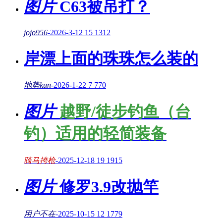
图片
C63被吊打？
jojo956
-
2026-3-12
15
1312
岸漂上面的珠珠怎么装的
地势kun
-
2026-1-22
7
770
图片
越野/徒步钓鱼（台
钓）适用的轻简装备
骑马挎枪
-
2025-12-18
19
1915
图片
修罗3.9改抛竿
用户不在
-
2025-10-15
12
1779