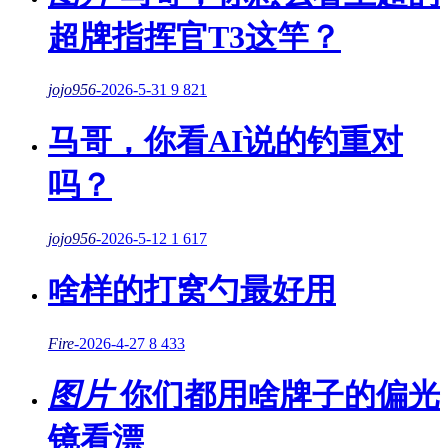
超牌指挥官T3这竿？
jojo956
-
2026-5-31
9
821
马哥，你看AI说的钓重对
吗？
jojo956
-
2026-5-12
1
617
啥样的打窝勺最好用
Fire
-
2026-4-27
8
433
图片
你们都用啥牌子的偏光
镜看漂