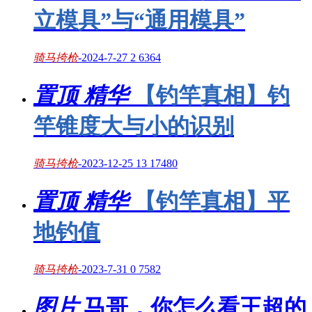
立模具”与“通用模具”
骑马挎枪
-
2024-7-27
2
6364
置顶
精华
【钓竿真相】钓
竿锥度大与小的识别
骑马挎枪
-
2023-12-25
13
17480
置顶
精华
【钓竿真相】平
地钓值
骑马挎枪
-
2023-7-31
0
7582
图片
马哥，你怎么看王超的