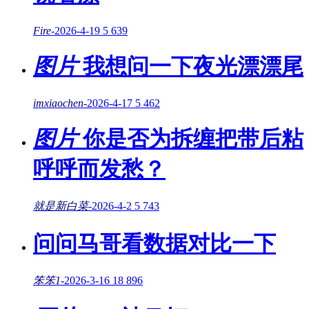
Fire
-
2026-4-19
5
639
图片
我想问一下夜光漂漂尾
imxiaochen
-
2026-4-17
5
462
图片
你是否为拆缠把带后粘
呼呼而发愁？
就是新白菜
-
2026-4-2
5
743
问问马哥看数据对比一下
笨笨1
-
2026-3-16
18
896