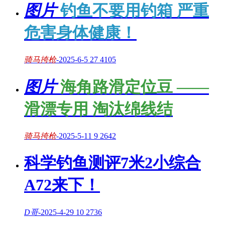
图片
钓鱼不要用钓箱 严重
危害身体健康！
骑马挎枪
-
2025-6-5
27
4105
图片
海角路滑定位豆 ——
滑漂专用 淘汰绵线结
骑马挎枪
-
2025-5-11
9
2642
科学钓鱼测评7米2小综合
A72来下！
D哥
-
2025-4-29
10
2736