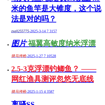
米的鱼竿是大锥度，这个说
法是对的吗？
zsq0255775
-
2025-3-14
7
3157
图片
福翼高敏度纳米浮漂
骑马挎枪
-
2025-1-27
7
10528
2.5-3克浮漂钓鲫鱼？ ——
网红渔具测评忽悠无底线
骑马挎枪
-
2025-1-15
4
3587
离骚SS