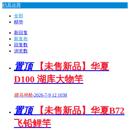
钓具论荐
全部
精华
新回复
新发布
回复数
浏览数
置顶
【未售新品】华夏
D100 湖库大物竿
骑马挎枪
-
2026-7-9
12
1038
置顶
【未售新品】华夏B72
飞铅鲤竿