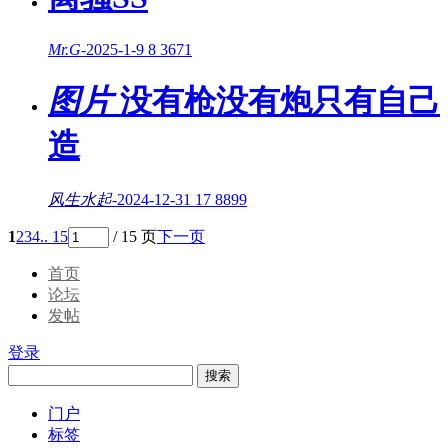
Mr.G
-
2025-1-9
8
3671
图片
没有枪没有炮只有自己
造
风生水起
-
2024-12-31
17
8899
1
2
3
4
.. 15
/ 15 页
下一页
首页
论坛
发帖
登录
搜索
门户
标签