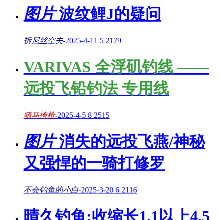
图片
波纹鲤J的疑问
拆尼丝空夫
-
2025-4-11
5
2179
VARIVAS 全浮矶钓线 ——
远投飞铅钓法 专用线
骑马挎枪
-
2025-4-5
8
2515
图片
消失的远投飞燕/神秘
又强悍的一骑打修罗
不会钓鱼的小白
-
2025-3-20
6
2116
晴久钓鱼:收缩长1.1以上4.5