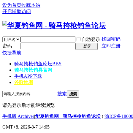
设为首页
收藏本站
开启辅助访问
找回密码
自动登录
密码
立即注册
登录
快捷导航
骑马挎枪钓鱼论坛
BBS
骑马挎枪钓具官网
手机APP下载
谷歌地图
搜索
搜索
请先登录后才能继续浏览
手机版
|
Archiver
|
华夏钓鱼网 - 骑马挎枪钓鱼论坛
(
渝ICP备1800
GMT+8, 2026-8-7 14:05