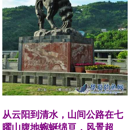
从云阳到清水，山间公路在七
曜山腹地蜿蜒绵亘，风景超