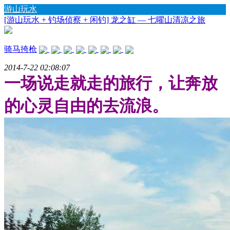
游山玩水
[游山玩水 + 钓场侦察 + 闲钓] 龙之缸 — 七曜山清凉之旅
骑马挎枪
2014-7-22 02:08:07
一场说走就走的旅行，让奔放
的心灵自由的去流浪。