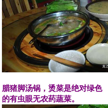
腊猪脚汤锅，烫菜是绝对绿色
的有虫眼无农药蔬菜。