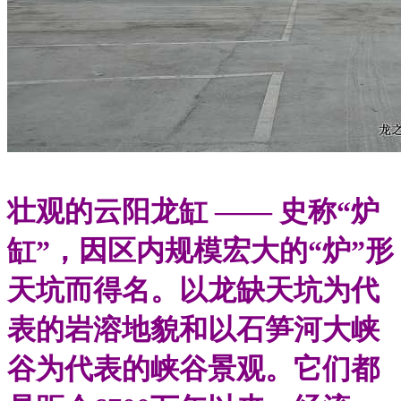
壮观的云阳龙缸 —— 史称“炉
缸”，因区内规模宏大的“炉”形
天坑而得名。以龙缺天坑为代
表的岩溶地貌和以石笋河大峡
谷为代表的峡谷景观。它们都