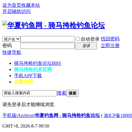
设为首页
收藏本站
开启辅助访问
找回密码
自动登录
密码
立即注册
登录
快捷导航
骑马挎枪钓鱼论坛
BBS
骑马挎枪钓具官网
手机APP下载
谷歌地图
搜索
搜索
请先登录后才能继续浏览
手机版
|
Archiver
|
华夏钓鱼网 - 骑马挎枪钓鱼论坛
(
渝ICP备1800
GMT+8, 2026-8-7 09:50