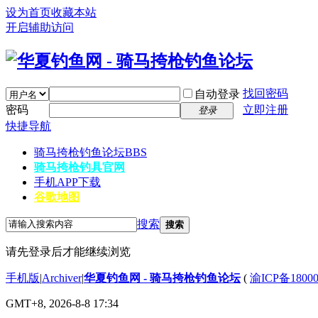
设为首页
收藏本站
开启辅助访问
找回密码
自动登录
密码
立即注册
登录
快捷导航
骑马挎枪钓鱼论坛
BBS
骑马挎枪钓具官网
手机APP下载
谷歌地图
搜索
搜索
请先登录后才能继续浏览
手机版
|
Archiver
|
华夏钓鱼网 - 骑马挎枪钓鱼论坛
(
渝ICP备1800
GMT+8, 2026-8-8 17:34