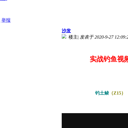
具
举报
沙发
楼主
|
发表于 2020-9-27 12:09:
实战钓鱼视
钓土鲮
（Z15）