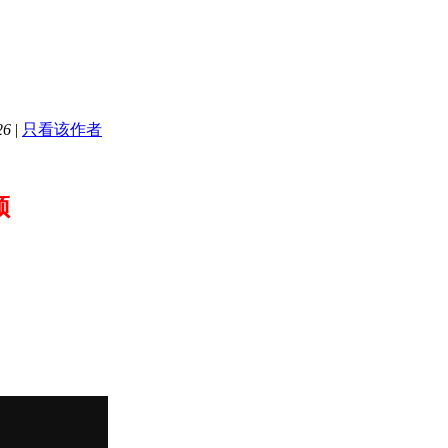
26
|
只看该作者
频