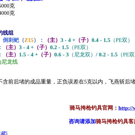
5000克
4000克
钓线组
、倒刺鲃（
Z15
）：
（主）
3 - 4 +
（子）
0.4 - 1.5
（PE
双
）
：
（主）
3 - 4 +
（子）
0.2 - 1.5
（PE
双
）
：
（主）
1.5 - 4
+
（子）
0.6 - 3
（尼龙双）
/
0.2 - 1.5
（PE
双
为尼龙线
不含前后堵的成品重量，正负误差在5克以内，飞燕斩后堵重
骑马挎枪钓具官网：
http:/
咨询请添加
骑马挎枪钓具客
收藏
5