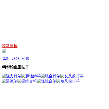
骑马挎枪
221
2868
8619
精华
钓鱼宝
帖子