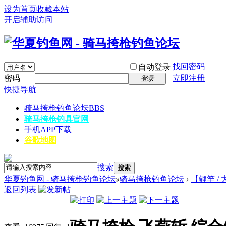
设为首页
收藏本站
开启辅助访问
找回密码
自动登录
密码
立即注册
登录
快捷导航
骑马挎枪钓鱼论坛
BBS
骑马挎枪钓具官网
手机APP下载
谷歌地图
搜索
搜索
华夏钓鱼网 - 骑马挎枪钓鱼论坛
»
骑马挎枪钓鱼论坛
›
【鲤竿 /
返回列表