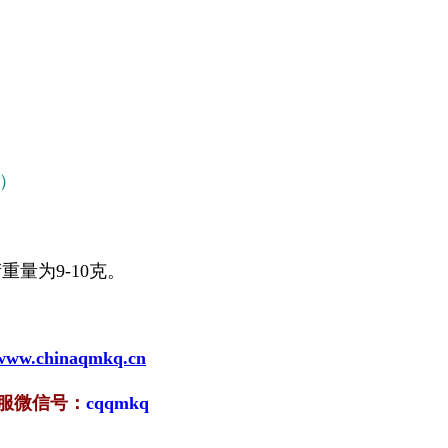
）
量为9-10克。
/www.chinaqmkq.cn
服微信号：
cqqmkq