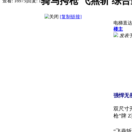
骑马挎枪 飞燕斩 综
查看:
16975
|
回复:
1
[复制链接]
电梯直
楼主
发表于 2
强悍无
双尺寸
枪”牌 
“飞燕