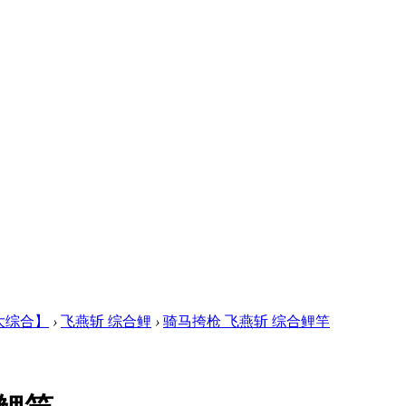
 大综合】
›
飞燕斩 综合鲤
›
骑马挎枪 飞燕斩 综合鲤竿