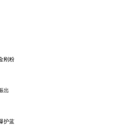
金刚粉
振出
爆护蓝