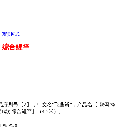
|
阅读模式
 综合鲤竿
序列号【Z】，中文名“飞燕斩”，产品名【“骑马挎
5尺B款 综合鲤竿】（4.5米）。
理想选择。