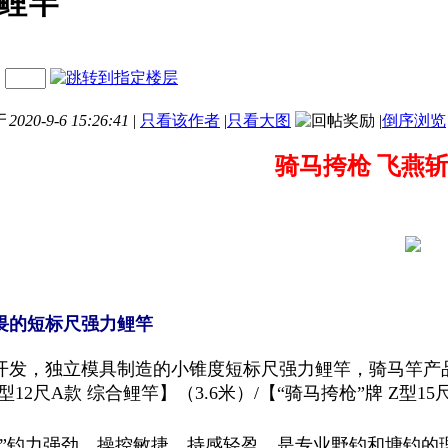
合鲤竿
达
020-9-6 15:26:41
|
只看该作者
|
只看大图
|
倒序浏览
骑马挎枪 飞燕斩
畏的短标尺强力鲤竿
开发，独立模具制造的小锥度短标尺强力鲤竿，骑马竿产品
Z型12尺A款 综合鲤竿】（3.6米）/【“骑马挎枪”牌 Z型1
斩”钓力强劲、操控敏捷、持感轻盈，是专业野钓和塘钓的