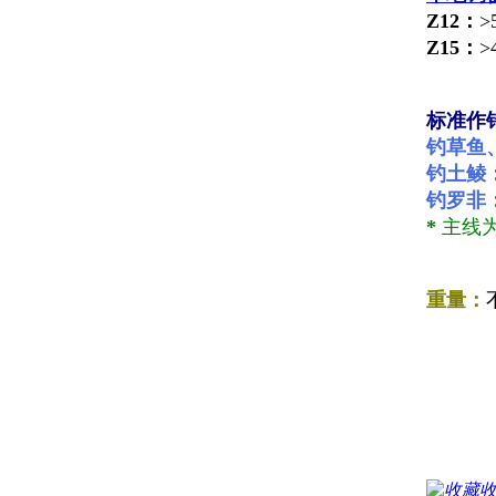
Z12：
>
Z15：
>
标准作
钓草鱼
钓
土鲮
钓罗非
*
主线
重量：