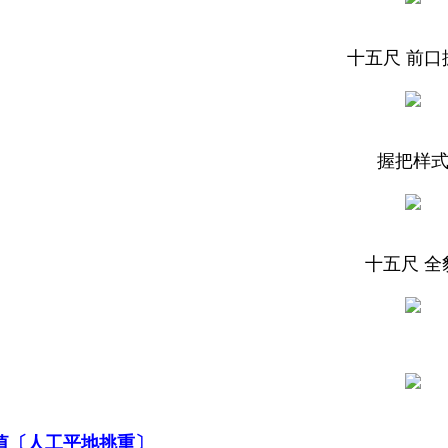
十五尺 前口
握把样
十五尺 全
值
〔人工平地挑重〕