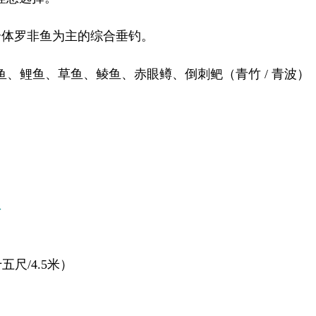
大个体罗非鱼为主的综合垂钓。
鱼、鲤鱼、草鱼、鲮鱼、赤眼鳟、倒刺鲃（青竹 / 青波）
像
五尺/4.5米）