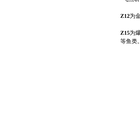
Z12
为金
Z15
为
等鱼类