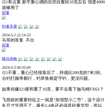
J21有点重 新竿重心调的后些自重轻10克左右 强度4000
就够用了
回复
钓者无畏
2024-5-2 22:14:23
马哥的答复 不出
回复
骑马挎枪
2024-5-3 00:35:04
J21不重，重心已经很靠后了，持感比200克的7米2轻。
台钓打频率都行，钓草鱼都是守钓，更没问题。
如果你嫌J21硬和重了10克，要不去看下伽马鲤FX63？
飞燕斩的重要特征之一就是“加强型小二节”，这个设计
长尺寸竿用不了。最长5.4米还必须是轻量竿型，所以