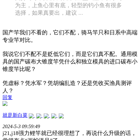
为主，上鱼心里有底，轻型的钓小鱼有很多
选择，如果真要出，建议 ...
国产竿我们不看的，它们不配，骑马竿只和日系中高端
专业竿对比。
我说它们不配不是贬低它们，而是它们真不配。通用模
具的国产碳布大锥度竿凭什么和独立模具的进口碳布小
锥度竿比呢？
凭虚标？凭水军？凭胡编乱造？还是凭收买渔具测评
人？
回复
就是新白菜
2024-5-3 09:59:49
j21,j18强力鲤竿就已经很理想了，再说什么升级的话，