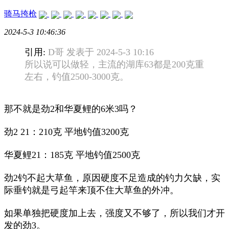
骑马挎枪
2024-5-3 10:46:36
引用:
D哥 发表于 2024-5-3 10:16
所以说可以做轻，主流的湖库63都是200克重
左右，钓值2500-3000克。
那不就是劲2和华夏鲤的6米3吗？
劲2 21：210克 平地钓值3200克
华夏鲤21：185克 平地钓值2500克
劲2钓不起大草鱼，原因硬度不足造成的钓力欠缺，实
际垂钓就是弓起竿来顶不住大草鱼的外冲。
如果单独把硬度加上去，强度又不够了，所以我们才开
发的劲3。