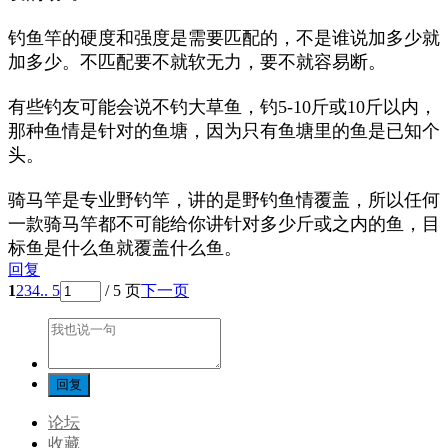
钓鱼竿的硬度和强度是需要匹配的，不是谁说加多少就
加多少。不匹配要不就软无力，要不就容易断。
有些钓友可能会说不钓大草鱼，钓5-10斤或10斤以内，
那种鱼情是针对的鱼塘，因为只有鱼塘里的鱼是已知个
头。
骑马竿是专业野钓竿，讲的是野钓鱼情覆盖，所以任何
一款骑马竿都不可能给你讲针对多少斤或之内的鱼，目
标鱼是什么鱼就覆盖什么鱼。
回复
1
2
3
4
.. 5
/ 5 页
下一页
论坛
收藏