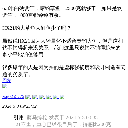
6.3米的硬调竿，塘钓草鱼，2500克就够了，如果是软
调竿，1000克都绰绰有余。
HX21钓大草鱼大鲤鱼少了吗？
虽然说HX21因为太轻量化不适合专钓大鱼，但是这和
钓不钓得起来没关系。我们这里只说钓不钓得起来的，
多少平地钓值够用。
很多爆竿的人是因为买的是虚标强韧度和设计制造有问
题的劣质竿。
回复
zsq0255775
2024-5-3 09:25:12
引用:
骑马挎枪 发表于 2024-5-3 00:35
J21不重，重心已经很靠后了，持感比200克