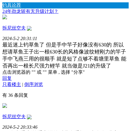
钓具论荐
24年劲龙斩有无升级计划？
拆尼丝空夫
2024-5-2 20:31:11
最近迷上钓草鱼了 但是手中竿子好像没有630的 所以
想请草鱼王子出一根630长的风格像波纹鲤刚力的竿子
手中飞燕三用的很顺手 就是短了点够不着塘里草鱼 能
否再出一根长尺强力鲤竿 就当做是J21的升级了
点击浏览器的 "
" 或 "
" 菜单 , 选择 "分享"
回复
只看楼主
|
倒序浏览
有 36 条回复
拆尼丝空夫
2024-5-2 20:33:46