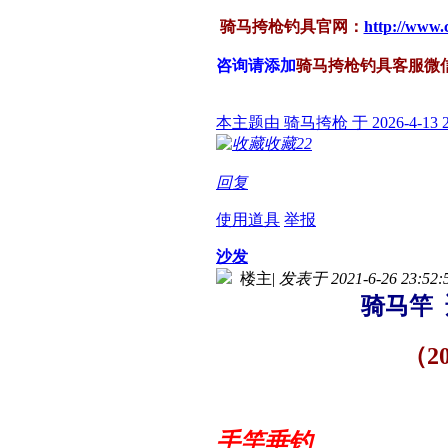
骑马挎枪钓具官网：
http://www
咨询请添加
骑马挎枪钓具客服微
本主题由 骑马挎枪 于 2026-4-13 
收藏
22
回复
使用道具
举报
沙发
楼主
|
发表于 2021-6-26 23:52:
骑马竿
（2
手竿垂钓