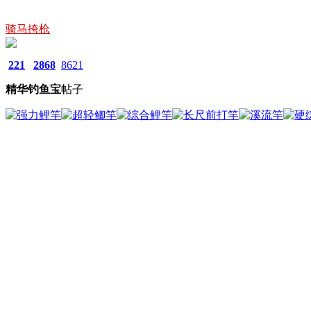
骑马挎枪
221
2868
8621
精华
钓鱼宝
帖子