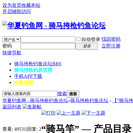
设为首页
收藏本站
开启辅助访问
找回密码
自动登录
密码
立即注册
登录
快捷导航
骑马挎枪钓鱼论坛
BBS
骑马挎枪钓具官网
手机APP下载
谷歌地图
搜索
搜索
华夏钓鱼网 - 骑马挎枪钓鱼论坛
»
骑马挎枪钓鱼论坛
›
【“骑马
返回列表
“骑马竿” — 产品目录
查看:
49531
|
回复:
2