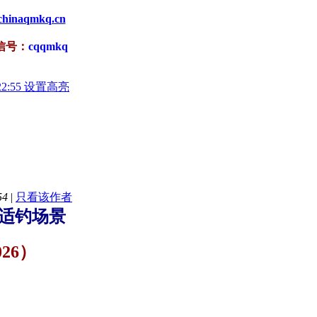
.chinaqmkq.cn
信号：
cqqmkq
22:55 设置高亮
54
|
只看该作者
 适钓场景
026）