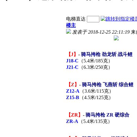
电梯直达
楼主
发表于 2018-12-25 22:11:19
来
【J】
-
骑马挎枪 劲龙斩 战斗鲤
J18-C
（5.4米/185克）
J21-C
（6.3米/250克）
【Z】
-
骑马挎枪 飞燕斩 综合鲤
Z12-A
（3.6米/115克）
Z15-B
（4.5米/125克）
【ZR】
-
骑马挎枪 ZR 硬综合
ZR-A
（5.4米/135克）