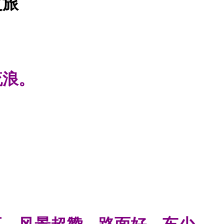
之旅
流浪。