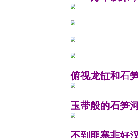
俯视龙缸和石笋
玉带般的石笋
不到匪寨非好