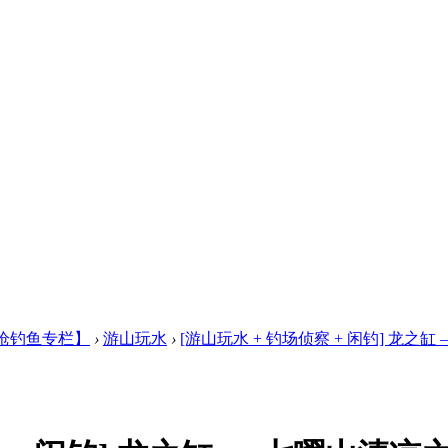
枪钓鱼专栏】
›
游山玩水
›
[游山玩水 + 钓场侦察 + 闲钓] 龙之缸 