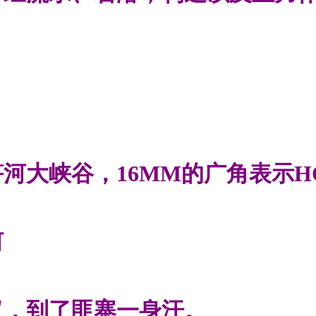
河大峡谷，16MM的广角表示H
河
汉，到了匪寨一身汗。