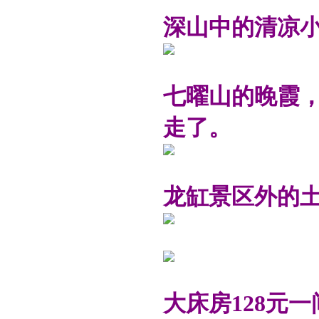
深山中的清凉小
七曜山的晚霞
走了。
龙缸景区外的
大床房128元