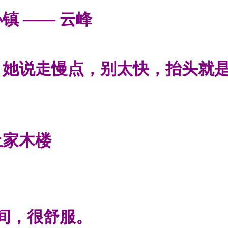
镇 —— 云峰
，她说走慢点，别太快，抬头就
土家木楼
一间，很舒服。