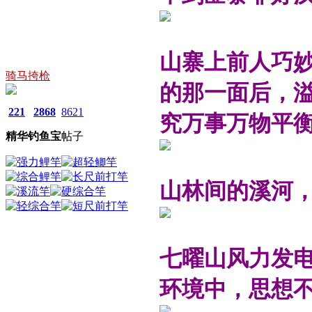
山寨上前人巧
骑马挎枪
的那一面后，
221
2868
8621
究万事万物平
精华
钓鱼宝
帖子
山林间的溪河
七曜山风力发
环境中，思想