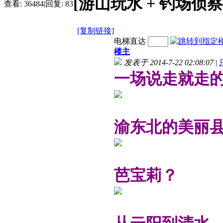
[游山玩水 + 钓场侦察
查看:
36484
|
回复:
83
[复制链接]
电梯直达
楼主
发表于 2014-7-22 02:08:07
|
一场说走就走
渝东北的美丽县
芭宝莉？