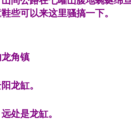
，山间公路在七曜山腹地蜿蜒绵
童鞋些可以来这里骚搞一下。
的龙角镇
云阳龙缸。
，远处是龙缸。