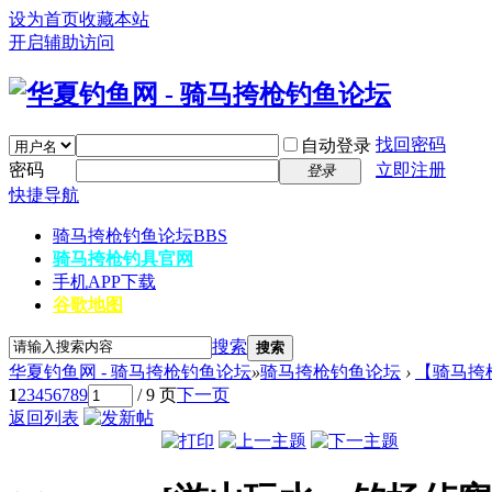
设为首页
收藏本站
开启辅助访问
找回密码
自动登录
密码
立即注册
登录
快捷导航
骑马挎枪钓鱼论坛
BBS
骑马挎枪钓具官网
手机APP下载
谷歌地图
搜索
搜索
华夏钓鱼网 - 骑马挎枪钓鱼论坛
»
骑马挎枪钓鱼论坛
›
【骑马挎
1
2
3
4
5
6
7
8
9
/ 9 页
下一页
返回列表