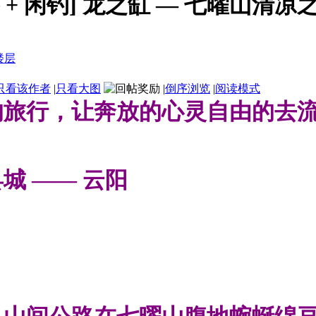
 + 闲钓] 龙之缸 — 七曜山清凉
只看该作者
|
只看大图
|
倒序浏览
|
阅读模式
的旅行，让奔放的心灵自由的去
城 —— 云阳