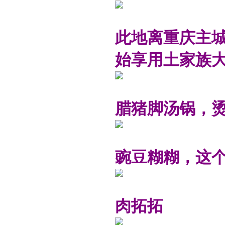
此地离重庆主
始享用土家族
腊猪脚汤锅，
豌豆糊糊，这
肉拓拓