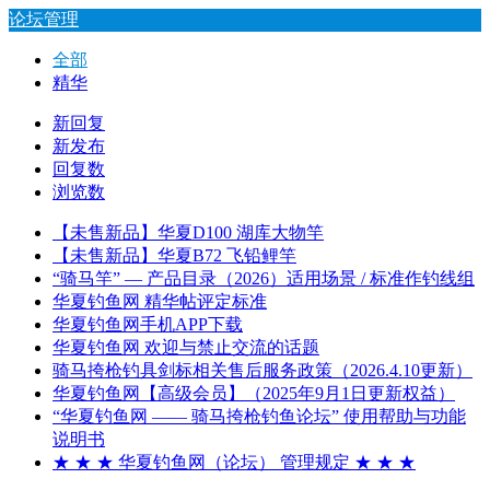
论坛管理
全部
精华
新回复
新发布
回复数
浏览数
【未售新品】华夏D100 湖库大物竿
【未售新品】华夏B72 飞铅鲤竿
“骑马竿” — 产品目录（2026）适用场景 / 标准作钓线组
华夏钓鱼网 精华帖评定标准
华夏钓鱼网手机APP下载
华夏钓鱼网 欢迎与禁止交流的话题
骑马挎枪钓具剑标相关售后服务政策（2026.4.10更新）
华夏钓鱼网【高级会员】（2025年9月1日更新权益）
“华夏钓鱼网 —— 骑马挎枪钓鱼论坛” 使用帮助与功能
说明书
★ ★ ★ 华夏钓鱼网（论坛） 管理规定 ★ ★ ★