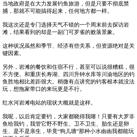
当地政府是在大力发展钓鱼旅游，但是只要不彻底禁
捕，那就不可能搞得起来，任何地方都一样。
我这次还是专门选择天气不错的一个周末前去探访岩
滩，结果看到的却是一副门可罗雀的败落景象。
这种状况虽然和季节、经济有些关系，但资源绝对是关
键因素。
另外，岩滩的餐饮和住宿不行，甚至可以说很糟糕，很
不方便。和重庆长寿湖、四川升钟水库等川渝地区的钓
鱼胜地相比差距很大。稍微有点讲究的钓客根本就没法
玩，想拖家带口的来玩更是不行。
红水河岩滩电站的现状大概就是这样。
我呢，以后肯定要钓，大家都晓得我噻！只要有大罗非
鱼给我钓，我管它野不野生、卫不卫生、胎生还是卵
生、是不是亲生，毕竟“狗儿塘”那种小水凼凼我都能玩