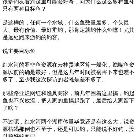
很多钓友看到这里可能会好奇，问为什么这么多种鱼却
只有两种目标鱼？
是这样的，任何一个水域，什么鱼数量最多、个头最
大、最有价值、最好垂钓，那肯定就钓什么鱼噻！尤其
是远处跑来游钓的钓客。
说主要目标鱼
红水河的罗非鱼资源在云桂贵地区算一般化，翘嘴鱼资
源以前的确是最好，但是这几年时间被祸害下来也差不
多了，至少我这次探访的岩滩是差不多了。
那些路亚烂网红和渔具商家，前几年围着这里搞，钓起
鱼也不兴放流，把人家的鱼搞起跑了，最后给人家留下
了啥？
不过呢，红水河两个湖库体量毕竟还是有这么大，说资
源枯竭那倒也不至于，还是可以钓，只能说不好钓，没
以前好钓而已。