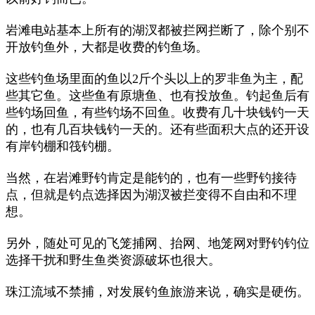
岩滩电站基本上所有的湖汊都被拦网拦断了，除个别不
开放钓鱼外，大都是收费的钓鱼场。
这些钓鱼场里面的鱼以2斤个头以上的罗非鱼为主，配
些其它鱼。这些鱼有原塘鱼、也有投放鱼。钓起鱼后有
些钓场回鱼，有些钓场不回鱼。收费有几十块钱钓一天
的，也有几百块钱钓一天的。还有些面积大点的还开设
有岸钓棚和筏钓棚。
当然，在岩滩野钓肯定是能钓的，也有一些野钓接待
点，但就是钓点选择因为湖汊被拦变得不自由和不理
想。
另外，随处可见的飞笼捕网、抬网、地笼网对野钓钓位
选择干扰和野生鱼类资源破坏也很大。
珠江流域不禁捕，对发展钓鱼旅游来说，确实是硬伤。