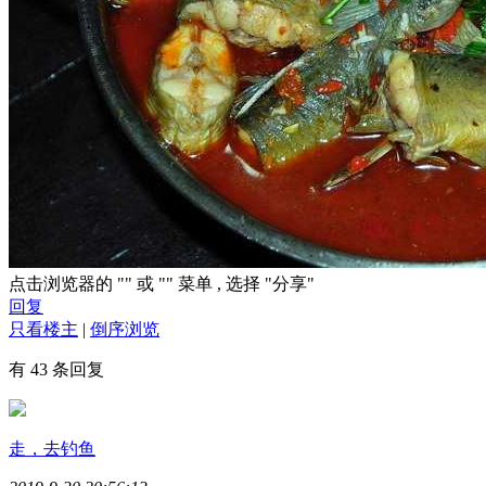
点击浏览器的 "
" 或 "
" 菜单 , 选择 "分享"
回复
只看楼主
|
倒序浏览
有 43 条回复
走，去钓鱼