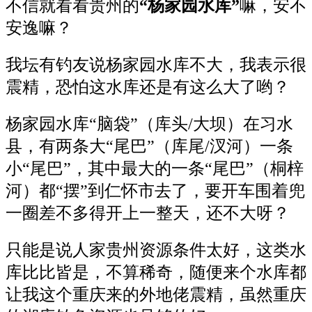
不信就看看贵州的
“杨家园水库”
嘛，安不
安逸嘛？
我坛有钓友说杨家园水库不大，我表示很
震精，恐怕这水库还是有这么大了哟？
杨家园水库“脑袋”（库头/大坝）在习水
县，有两条大“尾巴”（库尾/汊河）一条
小“尾巴”，其中最大的一条“尾巴”（桐梓
河）都“摆”到仁怀市去了，要开车围着兜
一圈差不多得开上一整天，还不大呀？
只能是说人家贵州资源条件太好，这类水
库比比皆是，不算稀奇，随便来个水库都
让我这个重庆来的外地佬震精，虽然重庆