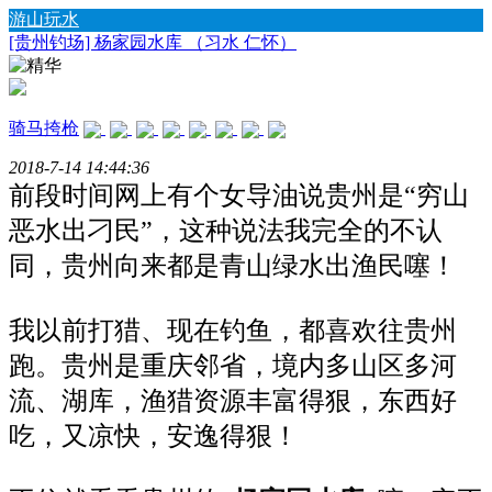
游山玩水
[贵州钓场] 杨家园水库 （习水 仁怀）
骑马挎枪
2018-7-14 14:44:36
前段时间网上有个女导油说贵州是“穷山
恶水出刁民”，这种说法我完全的不认
同，贵州向来都是青山绿水出渔民噻！
我以前打猎、现在钓鱼，都喜欢往贵州
跑。贵州是重庆邻省，境内多山区多河
流、湖库，渔猎资源丰富得狠，东西好
吃，又凉快，安逸得狠！