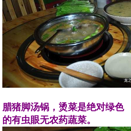
腊猪脚汤锅，烫菜是绝对绿色
的有虫眼无农药蔬菜。