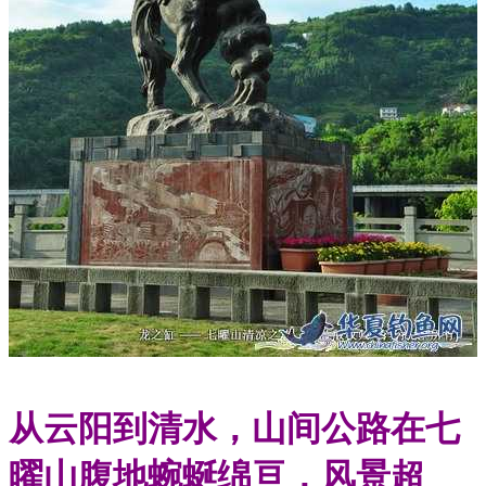
从云阳到清水，山间公路在七
曜山腹地蜿蜒绵亘，风景超