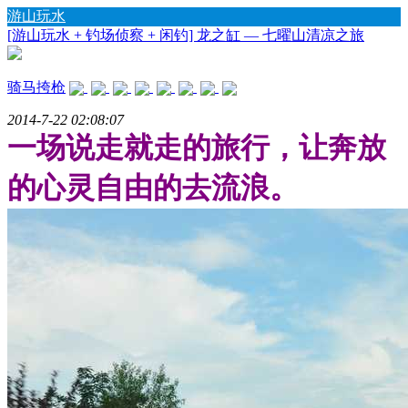
游山玩水
[游山玩水 + 钓场侦察 + 闲钓] 龙之缸 — 七曜山清凉之旅
骑马挎枪
2014-7-22 02:08:07
一场说走就走的旅行，让奔放
的心灵自由的去流浪。