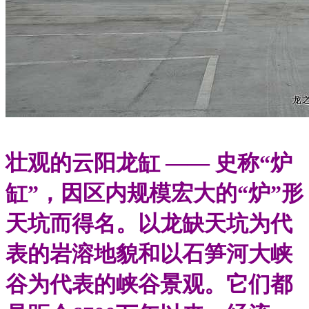
壮观的云阳龙缸 —— 史称“炉
缸”，因区内规模宏大的“炉”形
天坑而得名。以龙缺天坑为代
表的岩溶地貌和以石笋河大峡
谷为代表的峡谷景观。它们都