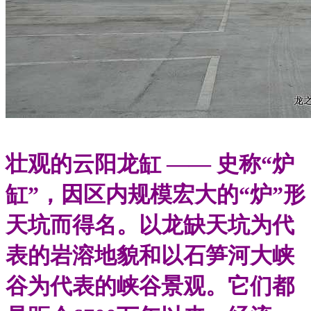
壮观的云阳龙缸 —— 史称“炉
缸”，因区内规模宏大的“炉”形
天坑而得名。以龙缺天坑为代
表的岩溶地貌和以石笋河大峡
谷为代表的峡谷景观。它们都