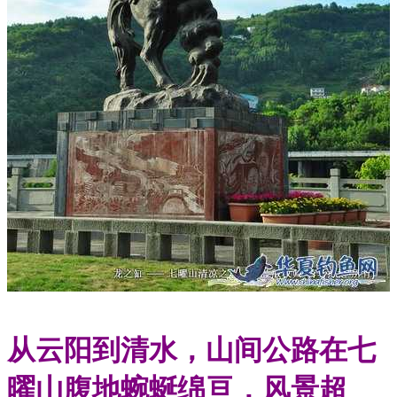
从云阳到清水，山间公路在七
曜山腹地蜿蜒绵亘，风景超