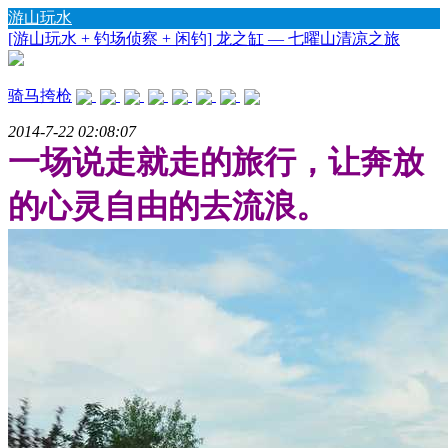
游山玩水
[游山玩水 + 钓场侦察 + 闲钓] 龙之缸 — 七曜山清凉之旅
骑马挎枪
2014-7-22 02:08:07
一场说走就走的旅行，让奔放
的心灵自由的去流浪。