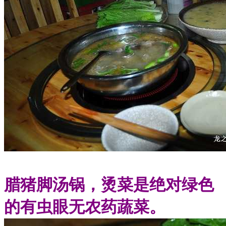
腊猪脚汤锅，烫菜是绝对绿色
的有虫眼无农药蔬菜。